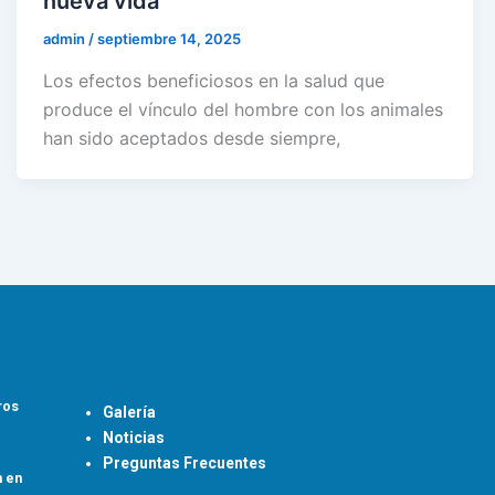
nueva vida
admin
/
septiembre 14, 2025
Los efectos beneficiosos en la salud que
produce el vínculo del hombre con los animales
han sido aceptados desde siempre,
ros
Galería
Noticias
Preguntas Frecuentes
n en