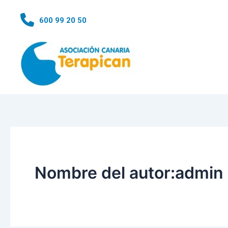
Ir
al
600 99 20 50
contenido
Nombre del autor:admin