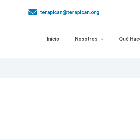
terapican@terapican.org
Inicio
Nosotros
Qué Ha