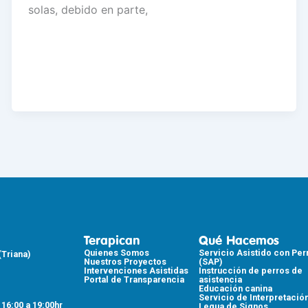
solas, debido en parte,
Terapican
Qué Hacemos
Quienes Somos
Servicio Asistido con Per
(Triana)
Nuestros Proyectos
(SAP)
Intervenciones Asistidas
Instrucción de perros de
Portal de Transparencia
asistencia
Educación canina
Servicio de Interpretació
 16:00 a 19:00hr
Legua de Signos